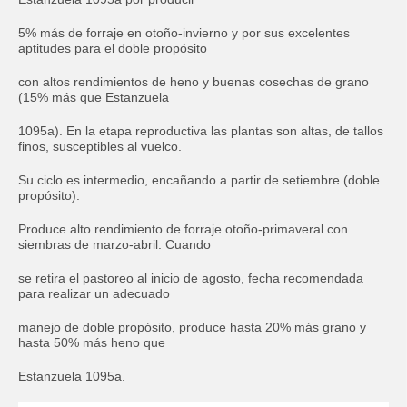
5% más de forraje en otoño-invierno y por sus excelentes
aptitudes para el doble propósito
con altos rendimientos de heno y buenas cosechas de grano
(15% más que Estanzuela
Enter your information in order to download
file.
1095a). En la etapa reproductiva las plantas son altas, de tallos
finos, susceptibles al vuelco.
Name
Required
Su ciclo es intermedio, encañando a partir de setiembre (doble
propósito).
Last Name
Required
Produce alto rendimiento de forraje otoño-primaveral con
siembras de marzo-abril. Cuando
se retira el pastoreo al inicio de agosto, fecha recomendada
Area Code:
Required
para realizar un adecuado
manejo de doble propósito, produce hasta 20% más grano y
Phone:
Required
hasta 50% más heno que
Estanzuela 1095a.
Email
Required