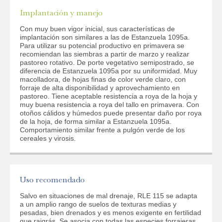
Implantación y manejo
Department
Required
Con muy buen vigor inicial, sus características de
implantación son similares a las de Estanzuela 1095a.
Para utilizar su potencial productivo en primavera se
recomiendan las siembras a partir de marzo y realizar
Activity
pastoreo rotativo. De porte vegetativo semipostrado, se
diferencia de Estanzuela 1095a por su uniformidad. Muy
macolladora, de hojas finas de color verde claro, con
forraje de alta disponibilidad y aprovechamiento en
pastoreo. Tiene aceptable resistencia a roya de la hoja y
ACCEPT
muy buena resistencia a roya del tallo en primavera. Con
otoños cálidos y húmedos puede presentar daño por roya
de la hoja, de forma similar a Estanzuela 1095a.
Comportamiento similar frente a pulgón verde de los
cereales y virosis.
Uso recomendado
Salvo en situaciones de mal drenaje, RLE 115 se adapta
a un amplio rango de suelos de texturas medias y
pesadas, bien drenados y es menos exigente en fertilidad
que raigrás. Se asocia con todas las especies forrajeras