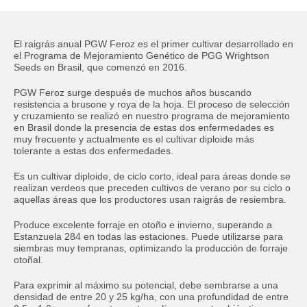
El raigrás anual PGW Feroz es el primer cultivar desarrollado en
Enter your information in order to download
el Programa de Mejoramiento Genético de PGG Wrightson
file.
Seeds en Brasil, que comenzó en 2016.
PGW Feroz surge después de muchos años buscando
Name
Required
resistencia a brusone y roya de la hoja. El proceso de selección
y cruzamiento se realizó en nuestro programa de mejoramiento
en Brasil donde la presencia de estas dos enfermedades es
muy frecuente y actualmente es el cultivar diploide más
Last Name
Required
tolerante a estas dos enfermedades.
Es un cultivar diploide, de ciclo corto, ideal para áreas donde se
Area Code:
Required
realizan verdeos que preceden cultivos de verano por su ciclo o
aquellas áreas que los productores usan raigrás de resiembra.
Produce excelente forraje en otoño e invierno, superando a
Phone:
Required
Estanzuela 284 en todas las estaciones. Puede utilizarse para
siembras muy tempranas, optimizando la producción de forraje
otoñal.
Email
Required
Para exprimir al máximo su potencial, debe sembrarse a una
densidad de entre 20 y 25 kg/ha, con una profundidad de entre