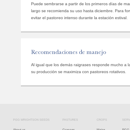
Puede sembrarse a partir de los primeros días de mar
largo se recomienda su uso hasta diciembre. Para fo
evitar el pastoreo intenso durante la estación estival.
Recomendaciones de manejo
Al igual que los demás raigrases responde mucho a la 
su producción se maximiza con pastoreos rotativos.
PGG WRIGHTSON SEEDS
PASTURES
CROPS
SERV
About us
Grasses
Maize
PGG 