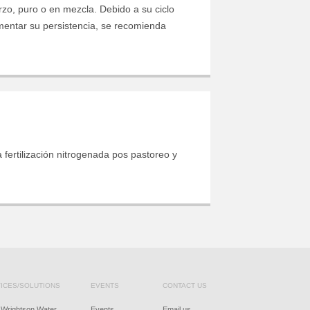
zo, puro o en mezcla. Debido a su ciclo
mentar su persistencia, se recomienda
fertilización nitrogenada pos pastoreo y
ICES/SOLUTIONS
EVENTS
CONTACT US
Wrightson Water
Events
Email us