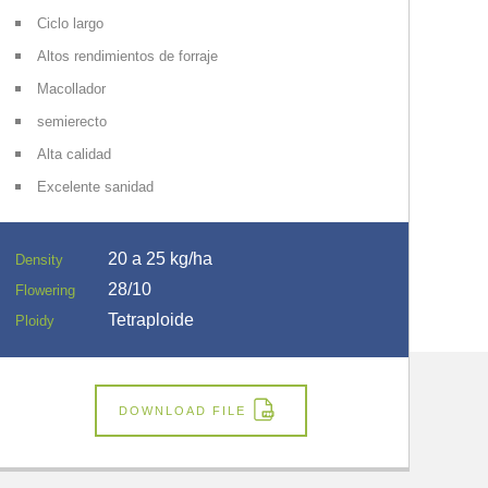
Ciclo largo
Altos rendimientos de forraje
Macollador
semierecto
Alta calidad
Excelente sanidad
20 a 25 kg/ha
Density
28/10
Flowering
Tetraploide
Ploidy
DOWNLOAD FILE