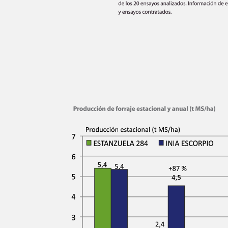
Name
Area Code:
Email