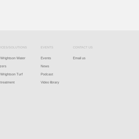
ICES/SOLUTIONS
EVENTS
CONTACT US
Wrightson Water
Events
Email us
izers
News
Wrightson Turf
Podcast
treatment
Video library