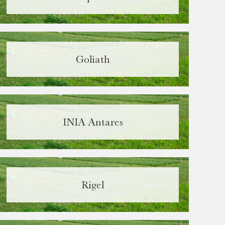
Goliath
INIA Antares
Rigel