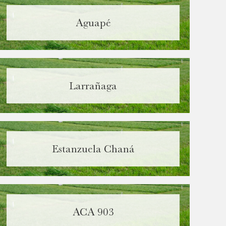
Aguapé
Required
Larrañaga
Required
Required
Estanzuela Chaná
ACA 903