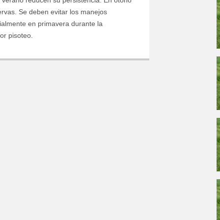
 verano reducen su persistencia. En otoño
ervas. Se deben evitar los manejos
Enter your information in order to download file.
ialmente en primavera durante la
or pisoteo.
Required
Last Name
Required
Phone:
Required
Department