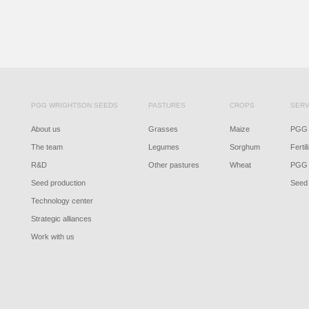
PGG WRIGHTSON SEEDS
PASTURES
CROPS
SERV
About us
Grasses
Maize
PGG 
The team
Legumes
Sorghum
Fertil
R&D
Other pastures
Wheat
PGG 
Seed production
Seed 
Technology center
Strategic alliances
Work with us