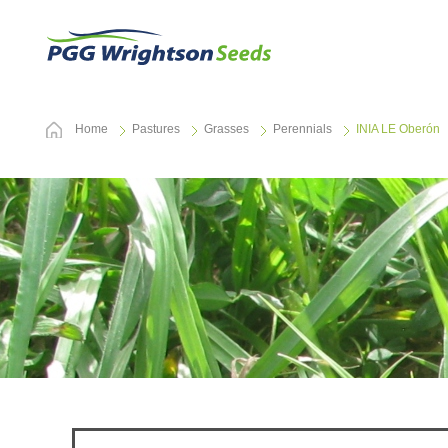
Home
Pastures
Grasses
Perennials
INIA LE Oberón