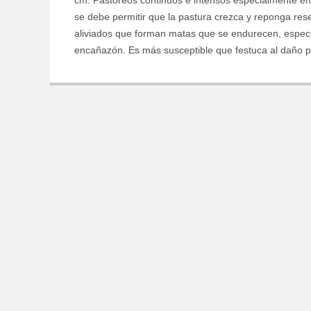
cm. Pastoreos continuos e intensos especialmente en
se debe permitir que la pastura crezca y reponga res
aliviados que forman matas que se endurecen, espec
encañazón. Es más susceptible que festuca al daño p
Name
Area Code:
Email
Activity