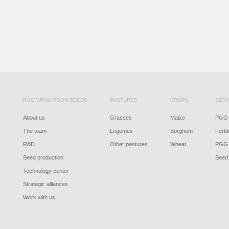
PGG WRIGHTSON SEEDS
PASTURES
CROPS
SERV
About us
Grasses
Maize
PGG 
The team
Legumes
Sorghum
Fertil
R&D
Other pastures
Wheat
PGG 
Seed production
Seed 
Technology center
Strategic alliances
Work with us