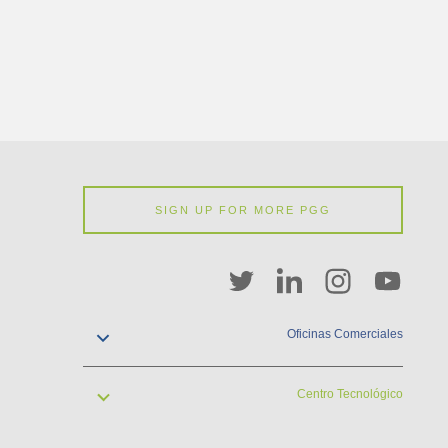
SIGN UP FOR MORE PGG
WRIGHTSON SEEDS
Oficinas Comerciales
contacto@pgw.com.uy
+598 2929 2900
Centro Tecnológico
Cuareim 1958
Montevideo, Uruguay
contacto@pgw.com.uy