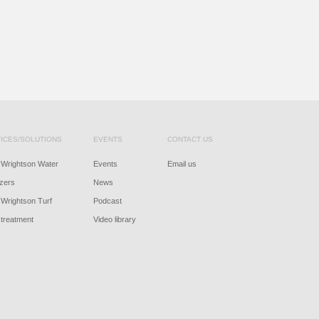
ICES/SOLUTIONS
EVENTS
CONTACT US
Wrightson Water
Events
Email us
izers
News
Wrightson Turf
Podcast
treatment
Video library