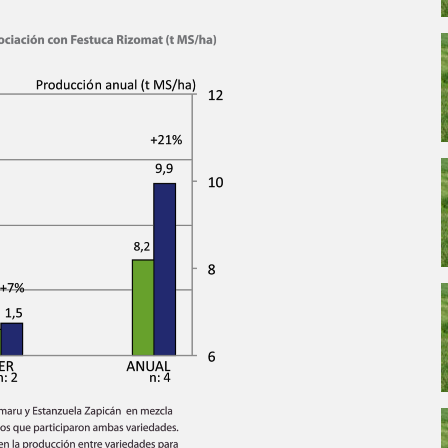
Enter your information in order to download file.
Required
Last Name
Required
Phone: