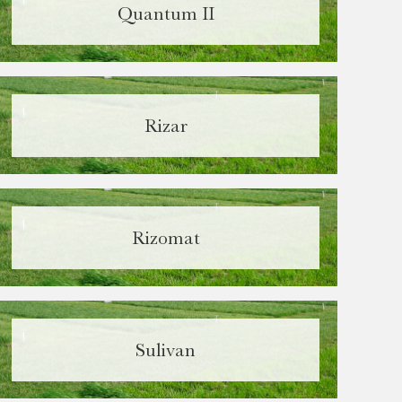
Quantum II
Required
Rizar
Rizomat
Sulivan