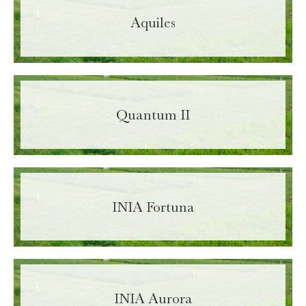
Aquiles
Last Name
Required
Area Code:
Required
Quantum II
Phone:
Required
Email
Required
INIA Fortuna
Department
Required
Activity
INIA Aurora