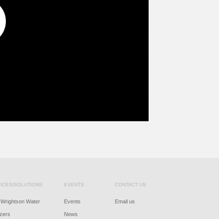
ICES/SOLUTIONS
EVENTS
CONTACT US
Wrightson Water
Events
Email us
izers
News