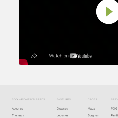
PGG WRIGHTSON SEEDS
PASTURES
CROPS
SERV
About us
Grasses
Maize
PGG 
The team
Legumes
Sorghum
Fertil