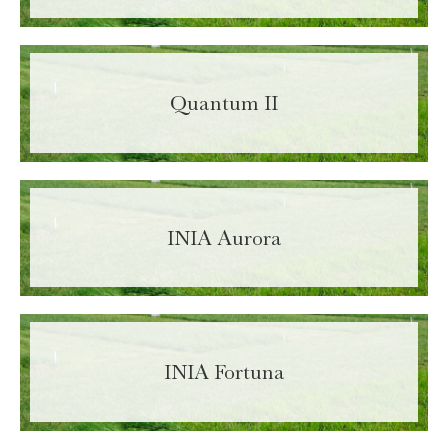
Name
Required
Last Name
Required
Quantum II
Area Code:
Required
Phone:
Required
INIA Aurora
Email
Required
Department
Required
INIA Fortuna
Activity