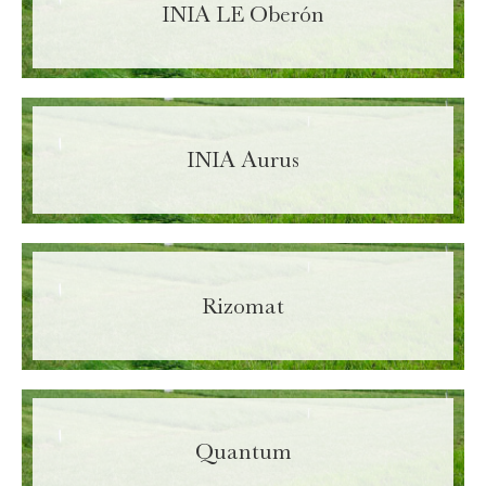
INIA LE Oberón
INIA Aurus
Rizomat
Enter your information in order to download
file.
Quantum