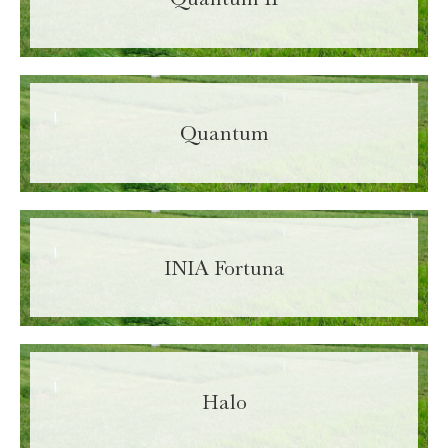
Last Name
Required
Area Code:
Required
Quantum
Phone:
Required
Email
Required
INIA Fortuna
Department
Required
Activity
Halo
ACCEPT