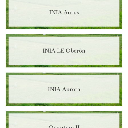
INIA Aurus
INIA LE Oberón
INIA Aurora
Enter your information in order to download
file.
Name
Required
Quantum II