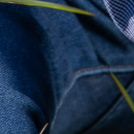
Obligatorio
Apellido
a:
Obligatorio
Teléfono:
Obligatorio
Departamento
ACEPTAR