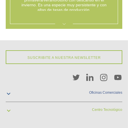
primavera/verano/otoño con descanso en el
invierno. Es una especie muy persistente y con
altas de tasas de producción.
EXPANDIR
SUSCRIBITE A NUESTRA NEWSLETTER
Oficinas Comerciales
contacto@pgw.com.uy
+598 2929 2900
Centro Tecnológico
Cuareim 1958
Montevideo, Uruguay
contacto@pgw.com.uy
+598 2929 2900