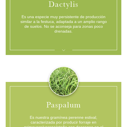
Dactylis
Es una especie muy persistente de producción
similar a la festuca, adaptada a un amplio rango
de suelos. No se aconseja para zonas poco
drenadas.
Indicado para praderas de larga duración en aquellos suelos de menor potencial
Ideal para praderas de larga duración en ambientes de menor potencial
Mezcla de variedades premium adaptados a nuestra región
EXPANDIR
Paspalum
Es nuestra gramínea perenne estival,
caracterizada por producir forraje en