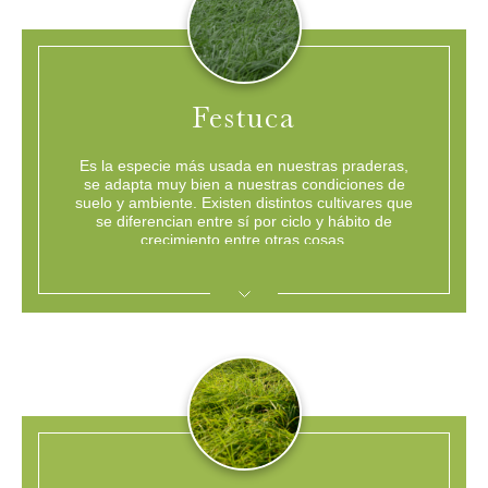
Festuca
Es la especie más usada en nuestras praderas,
se adapta muy bien a nuestras condiciones de
suelo y ambiente. Existen distintos cultivares que
se diferencian entre sí por ciclo y hábito de
crecimiento entre otras cosas.
Ideal para ambientes marginales y sistemas que requieran pastoreos intensos.
Indicada para sistemas intensivos con altos requerimientos nutricionales.
La de mayor producción durante todo el año y excelente producción otoño invernal.
Ideal para pasturas de rotación larga de alta productividad y calidad
EXPANDIR