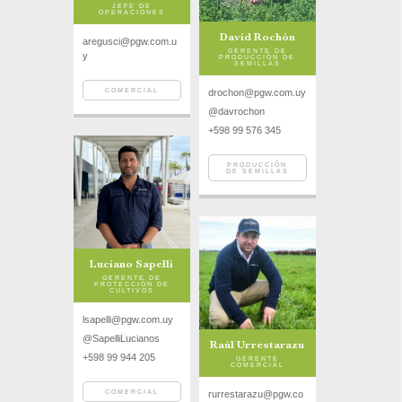
JEFE DE
OPERACIONES
David Rochón
aregusci@pgw.com.u
GERENTE DE
y
PRODUCCIÓN DE
SEMILLAS
COMERCIAL
drochon@pgw.com.uy
@davrochon
+598 99 576 345
PRODUCCIÓN
DE SEMILLAS
Luciano Sapelli
GERENTE DE
PROTECCIÓN DE
CULTIVOS
lsapelli@pgw.com.uy
@SapelliLucianos
Raúl Urrestarazu
+598 99 944 205
GERENTE
COMERCIAL
COMERCIAL
rurrestarazu@pgw.co