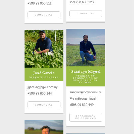
+598 98 605 123
+598 99 956 511
COMERCIAL
COMERCIAL
Santiago Miguel
José García
TÉCNICO DE
GERENTE GENERAL
PRODUCCIÓN DE
SEMILLAS ZONA
LITORAL
jgarcia@pgw.com.uy
smiguel@pgw.com.uy
+598 99 856 144
@santiagoamiguel
+598 99 819 449
COMERCIAL
PRODUCCIÓN
DE SEMILLAS