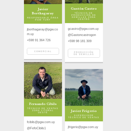
Gastón Castro
Javier
Borthagaray
TÉCNICO DE
PRODUCCIÓN DE
SEMILLAS ZONA
RESPONSABLE ÁREA
CENTRO
PGW TURF
gcastro@pgw.com.uy
jborthagaray@pgw.co
m.uy
@Gastoncastrogon
+598 91 364 726
+598 98 181 309
COMERCIAL
PRODUCCIÓN
DE SEMILLAS
Fernando Cibils
TÉCNICO DE VENTAS
Javier Frigerio
ZONA LITORAL
OESTE
SUPERVISOR
TÉCNICO DE VENTAS
fcibils@pgw.com.uy
jfrigerio@pgw.com.uy
@FefoCibils1