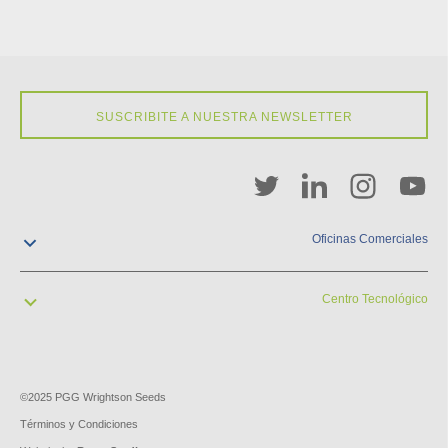
SUSCRIBITE A NUESTRA NEWSLETTER
Oficinas Comerciales
contacto@pgw.com.uy
+598 2929 2900
Centro Tecnológico
Cuareim 1958
Montevideo, Uruguay
contacto@pgw.com.uy
+598 2929 2900
Kilómetro 40, Ruta 1
San José, Uruguay
©2025 PGG Wrightson Seeds
Términos y Condiciones