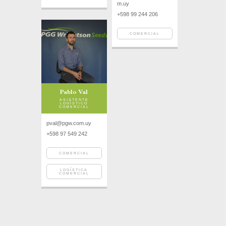
m.uy
+598 99 244 206
COMERCIAL
Pablo Val
ASISTENTE
LOGÍSTICO
COMERCIAL
pval@pgw.com.uy
+598 97 549 242
COMERCIAL
LOGÍSTICA
COMERCIAL