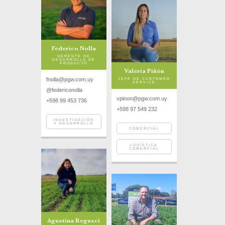
Federico Nolla
GERENTE DE
DESARROLLO DE
PRODUCTO
Valeria Piñón
fnolla@pgw.com.uy
JEFE DE CUSTOMER
SERVICE
@federiconolla
vpinon@pgw.com.uy
+598 99 453 736
+598 97 549 232
INVESTIGACIÓN
Y DESARROLLO
COMERCIAL
LOGÍSTICA
COMERCIAL
Agustina Regusci