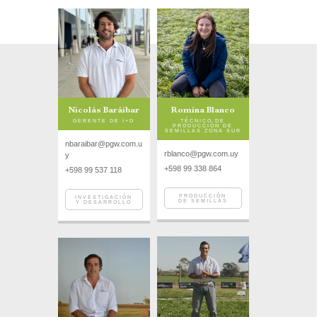
Nicolás Baráibar
Romina Blanco
GERENTE DE I+D
TÉCNICO DE
PRODUCCIÓN DE
SEMILLAS ZONA SUR
nbaraibar@pgw.com.u
rblanco@pgw.com.uy
y
+598 99 338 864
+598 99 537 118
PRODUCCIÓN
INVESTIGACIÓN
DE SEMILLAS
Y DESARROLLO