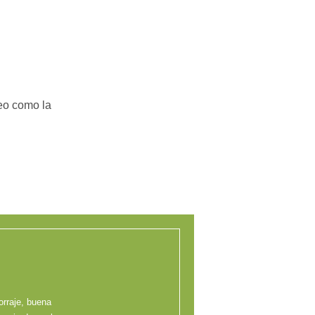
eo como la
orraje, buena