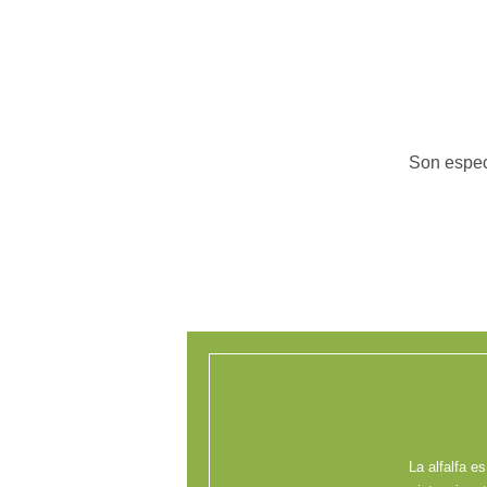
Son espec
La alfalfa e