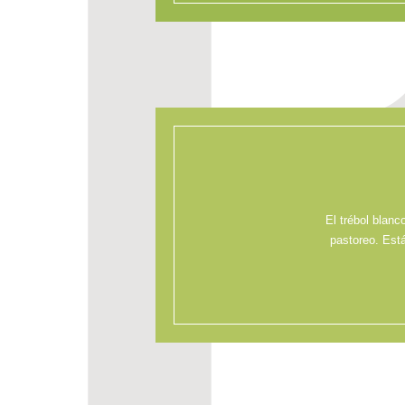
El trébol blanc
pastoreo. Est