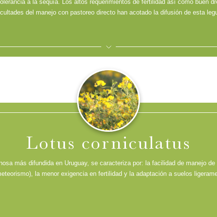
tolerancia a la sequía. Los altos requerimientos de fertilidad así como buen d
ficultades del manejo con pastoreo directo han acotado la difusión de esta le
EXPANDIR
Alternativa para rotaciones largas en sistemas intensivos
R
Lotus corniculatus
nosa más difundida en Uruguay, se caracteriza por: la facilidad de manejo de 
eteorismo), la menor exigencia en fertilidad y la adaptación a suelos ligeram