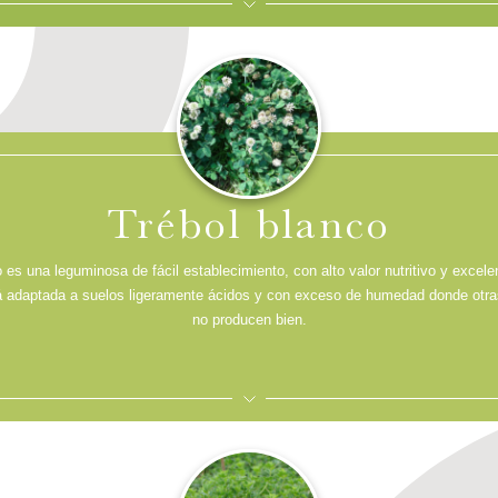
EXPANDIR
Muy buena opción para consociar en praderas y mejoramientos de campo natural.
Alternativa para complementar praderas y mejoramien
Trébol blanco
o es una leguminosa de fácil establecimiento, con alto valor nutritivo y excelen
á adaptada a suelos ligeramente ácidos y con exceso de humedad donde otr
no producen bien.
EXPANDIR