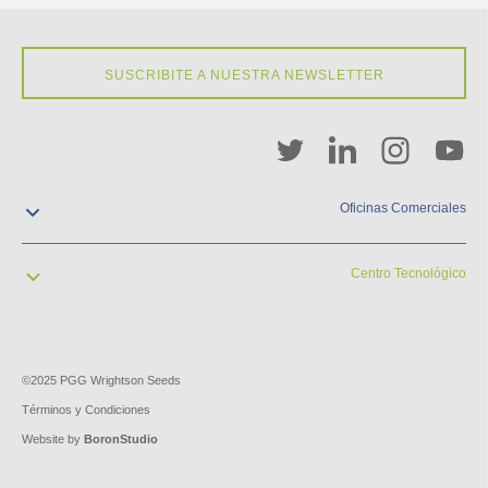
SUSCRIBITE A NUESTRA NEWSLETTER
Oficinas Comerciales
contacto@pgw.com.uy
+598 2929 2900
Centro Tecnológico
Cuareim 1958
Montevideo, Uruguay
contacto@pgw.com.uy
+598 2929 2900
Kilómetro 40, Ruta 1
San José, Uruguay
©2025 PGG Wrightson Seeds
Términos y Condiciones
Website by
BoronStudio