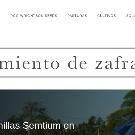
 loaded, either because the server or network failed or because the f
PGG WRIGHTSON SEEDS
PASTURAS
CULTIVOS
SOL
miento de zafr
millas Semtium en