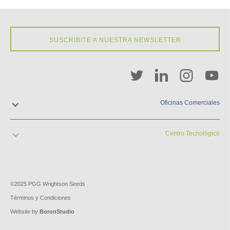
SUSCRIBITE A NUESTRA NEWSLETTER
Oficinas Comerciales
contacto@pgw.com.uy
+598 2929 2900
Centro Tecnológico
Cuareim 1958
Montevideo, Uruguay
contacto@pgw.com.uy
+598 2929 2900
Kilómetro 40, Ruta 1
San José, Uruguay
©2025 PGG Wrightson Seeds
Términos y Condiciones
Website by
BoronStudio