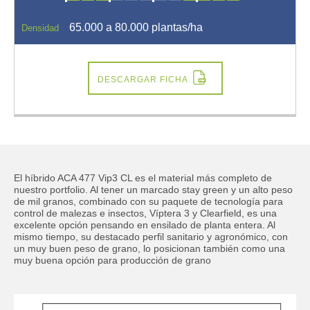
65.000 a 80.000 plantas/ha
Densidad
Código de área:
Obligatorio
DESCARGAR FICHA
Teléfono:
Obligatorio
Correo
Obligatorio
Departamento
Obligatorio
El híbrido ACA 477 Vip3 CL es el material más completo de
nuestro portfolio. Al tener un marcado stay green y un alto peso
de mil granos, combinado con su paquete de tecnología para
control de malezas e insectos, Víptera 3 y Clearfield, es una
Actividad
excelente opción pensando en ensilado de planta entera. Al
mismo tiempo, su destacado perfil sanitario y agronómico, con
un muy buen peso de grano, lo posicionan también como una
muy buena opción para producción de grano
ACEPTAR