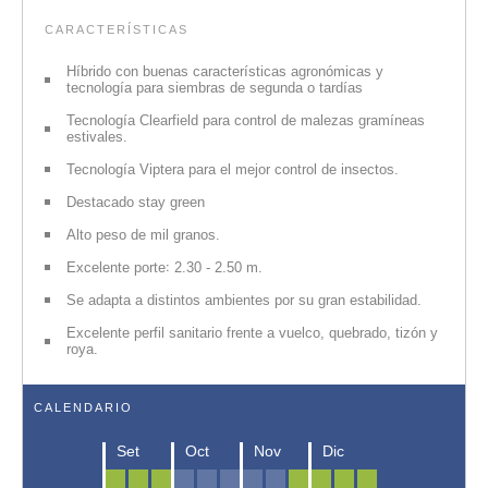
CARACTERÍSTICAS
Híbrido con buenas características agronómicas y
tecnología para siembras de segunda o tardías
Tecnología Clearfield para control de malezas gramíneas
estivales.
Tecnología Viptera para el mejor control de insectos.
Destacado stay green
Alto peso de mil granos.
Excelente porte꞉ 2.30 ‑ 2.50 m.
Se adapta a distintos ambientes por su gran estabilidad.
Excelente perfil sanitario frente a vuelco, quebrado, tizón y
roya.
Ingrese sus datos para descargar la ficha.
CALENDARIO
Nombre
Obligatorio
Set
Oct
Nov
Dic
Apellido
Obligatorio