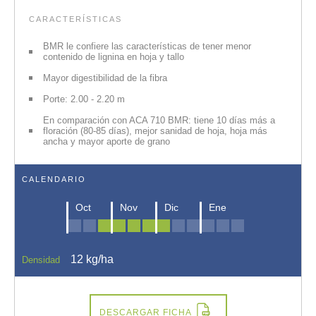
CARACTERÍSTICAS
BMR le confiere las características de tener menor
contenido de lignina en hoja y tallo
Mayor digestibilidad de la fibra
Porte: 2.00 - 2.20 m
En comparación con ACA 710 BMR: tiene 10 días más a
floración (80-85 días), mejor sanidad de hoja, hoja más
ancha y mayor aporte de grano
CALENDARIO
Oct
Nov
Dic
Ene
12 kg/ha
Densidad
Ingrese sus datos para descargar la ficha.
DESCARGAR FICHA