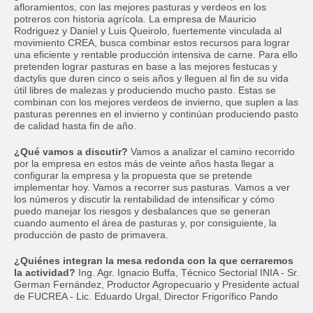
afloramientos, con las mejores pasturas y verdeos en los
potreros con historia agrícola. La empresa de Mauricio
Rodriguez y Daniel y Luis Queirolo, fuertemente vinculada al
movimiento CREA, busca combinar estos recursos para lograr
una eficiente y rentable producción intensiva de carne. Para ello
pretenden lograr pasturas en base a las mejores festucas y
dactylis que duren cinco o seis años y lleguen al fin de su vida
útil libres de malezas y produciendo mucho pasto. Estas se
combinan con los mejores verdeos de invierno, que suplen a las
pasturas perennes en el invierno y continúan produciendo pasto
de calidad hasta fin de año.
¿Qué vamos a discutir?
Vamos a analizar el camino recorrido
por la empresa en estos más de veinte años hasta llegar a
configurar la empresa y la propuesta que se pretende
implementar hoy. Vamos a recorrer sus pasturas. Vamos a ver
los números y discutir la rentabilidad de intensificar y cómo
puedo manejar los riesgos y desbalances que se generan
cuando aumento el área de pasturas y, por consiguiente, la
producción de pasto de primavera.
¿Quiénes integran la mesa redonda con la que cerraremos
la actividad?
Ing. Agr. Ignacio Buffa, Técnico Sectorial INIA - Sr.
German Fernández, Productor Agropecuario y Presidente actual
de FUCREA - Lic. Eduardo Urgal, Director Frigorífico Pando