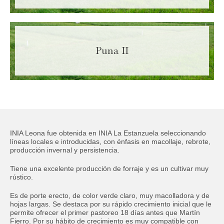
Puna II
Ingrese sus datos para descargar la ficha.
Nombre
Obligatorio
INIA Leona fue obtenida en INIA La Estanzuela seleccionando
líneas locales e introducidas, con énfasis en macollaje, rebrote,
Apellido
Obligatorio
producción invernal y persistencia.
Tiene una excelente producción de forraje y es un cultivar muy
rústico.
Código de área:
Obligatorio
Es de porte erecto, de color verde claro, muy macolladora y de
hojas largas. Se destaca por su rápido crecimiento inicial que le
Teléfono:
Obligatorio
permite ofrecer el primer pastoreo 18 días antes que Martín
Fierro. Por su hábito de crecimiento es muy compatible con