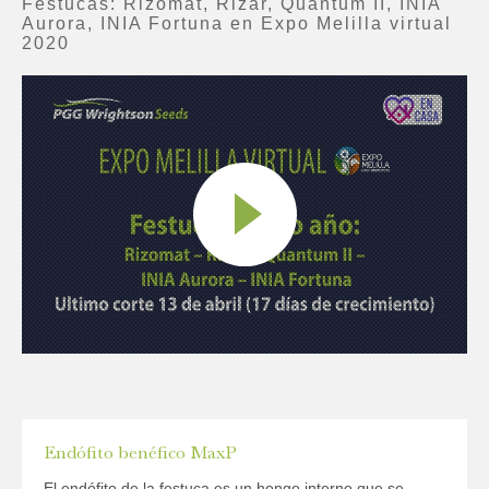
Festucas: Rizomat, Rizar, Quantum II, INIA
Aurora, INIA Fortuna en Expo Melilla virtual
2020
Endófito benéfico MaxP
El endófito de la festuca es un hongo interno que se