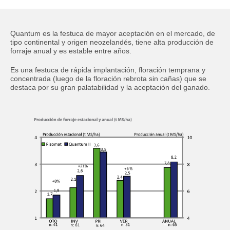
Quantum es la festuca de mayor aceptación en el mercado, de
tipo continental y origen neozelandés, tiene alta producción de
Ingrese sus datos para descargar la ficha.
forraje anual y es estable entre años.
Es una festuca de rápida implantación, floración temprana y
Nombre
Obligatorio
concentrada (luego de la floración rebrota sin cañas) que se
destaca por su gran palatabilidad y la aceptación del ganado.
Apellido
Obligatorio
Código de área:
Obligatorio
Teléfono:
Obligatorio
Correo
Obligatorio