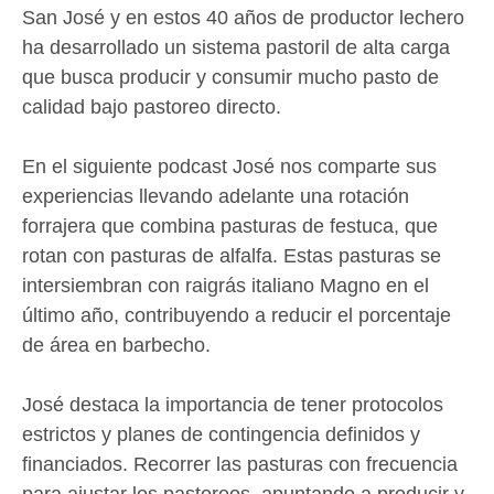
San José y en estos 40 años de productor lechero
ha desarrollado un sistema pastoril de alta carga
que busca producir y consumir mucho pasto de
calidad bajo pastoreo directo.
En el siguiente podcast José nos comparte sus
Ingrese sus datos para descargar el podcast.
experiencias llevando adelante una rotación
forrajera que combina pasturas de festuca, que
Nombre
Obligatorio
rotan con pasturas de alfalfa. Estas pasturas se
intersiembran con raigrás italiano Magno en el
último año, contribuyendo a reducir el porcentaje
Apellido
Obligatorio
de área en barbecho.
Código de área:
Obligatorio
José destaca la importancia de tener protocolos
estrictos y planes de contingencia definidos y
Teléfono:
Obligatorio
financiados. Recorrer las pasturas con frecuencia