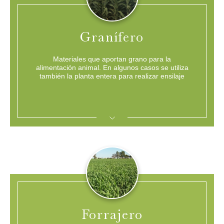
Granífero
Materiales que aportan grano para la
alimentación animal. En algunos casos se utiliza
también la planta entera para realizar ensilaje
Sorgo de altísimo potencial. Tamaño de planta apto para doble propósito
EXCELENTE POTENCIAL CON TOLERANCIA A PULGÓN
EXPANDIR
Forrajero