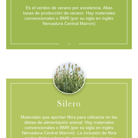
Es el verdeo de verano por excelencia. Altas
tasas de producción de verano. Hay materiales
convencionales o BMR (por su sigla en inglés
Nervadura Central Marron)
Es el sorgo forrajero más utilizado en la ganadería uruguaya con más de 12 años de presencia; productividad y estabilidad son sus características.
MAYOR PALATABILIDAD=MAYOR EFICIENCIA DE CONSUMO
EXPANDIR
Silero
Materiales que aportan fibra para utilizarse en las
dietas de alimentación animal. Hay materiales
convencionales o BMR (por su sigla en inglés
Nervadura Central Marron). La inclusión de fibra