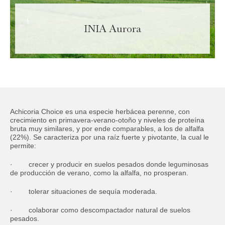
Teléfono:
Obligatorio
INIA Aurora
Correo
Obligatorio
Departamento
Obligatorio
Achicoria Choice es una especie herbácea perenne, con
crecimiento en primavera-verano-otoño y niveles de proteína
Actividad
bruta muy similares, y por ende comparables, a los de alfalfa
(22%). Se caracteriza por una raíz fuerte y pivotante, la cual le
permite:
· crecer y producir en suelos pesados donde leguminosas
ACEPTAR
de producción de verano, como la alfalfa, no prosperan.
· tolerar situaciones de sequía moderada.
· colaborar como descompactador natural de suelos
pesados.