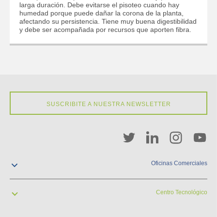
larga duración. Debe evitarse el pisoteo cuando hay
humedad porque puede dañar la corona de la planta,
afectando su persistencia. Tiene muy buena digestibilidad
y debe ser acompañada por recursos que aporten fibra.
SUSCRIBITE A NUESTRA NEWSLETTER
Oficinas Comerciales
contacto@pgw.com.uy
+598 2929 2900
Centro Tecnológico
Cuareim 1958
Montevideo, Uruguay
contacto@pgw.com.uy