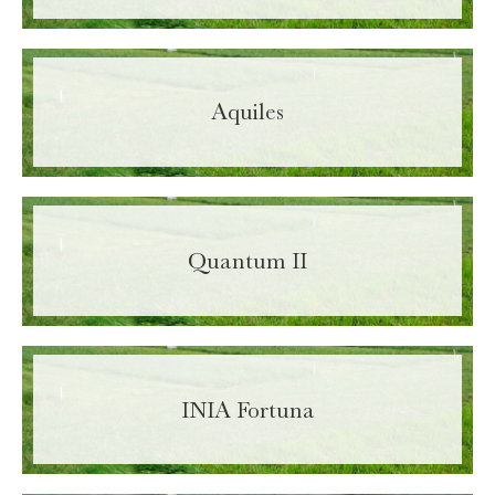
Aquiles
Quantum II
Ingrese sus datos para descargar la ficha.
Nombre
Obligatorio
INIA Fortuna
Apellido
Obligatorio
Código de área:
Obligatorio